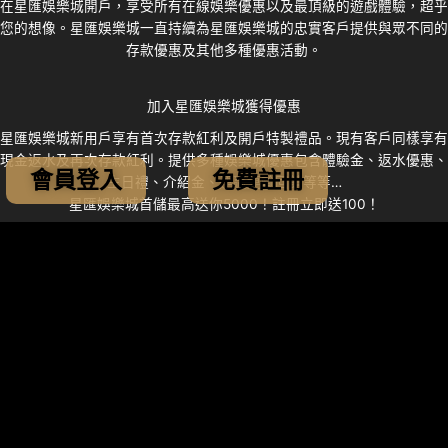
在星匯娛樂城開戶，享受所有在線娛樂優惠以及最頂級的遊戲體驗，超乎
您的想像。星匯娛樂城一直持續為星匯娛樂城的忠實客戶提供與眾不同的
存款優惠及其他多種優惠活動。
加入星匯娛樂城獲得優惠
星匯娛樂城新用戶享有首次存款紅利及開戶特製禮品。現有客戶同樣享有
現金返水及再次存款紅利。提供多種娛樂城優惠包含體驗金、返水優惠、
會員登入
免費註冊
生日禮、介紹金、連贏連輸回饋等等…
星匯娛樂城首儲最高送你5000！註冊立即送100！
娛樂城
娛樂城
娛樂城
娛樂城
網站地圖
娛樂城