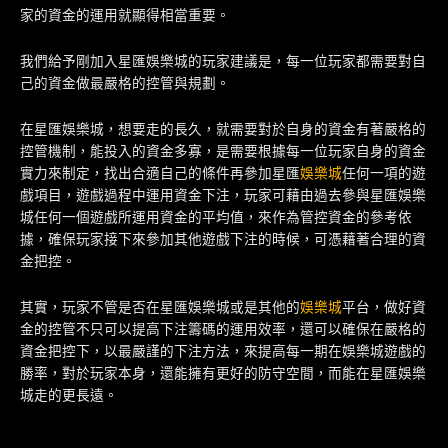
家的資金的運用就顯得相當重要。
我們給予剛加入星匯娛樂城的玩家建議是，每一位玩家都需要對自
己的資金做最嚴格的控管與規劃。
在星匯娛樂城，想要走的長久，就需要對於自身的資金有著嚴格的
控管機制，能投入的資金多寡，是需要根據每一位玩家自身的資金
實力來制定，找出合適自己的條件再參加星匯
娛樂城
任何一項的遊
戲項目，遊戲過程中運用資金下注，玩家可藉由過去參與星匯娛樂
城任何一個遊戲所運用資金的平均值，來作為管控資金的參考依
據，確保玩家接下來參加其他遊戲下注的時候，可憑藉著合理的資
金把控。
其實，玩家不管是否在星匯娛樂城或是其他的
娛樂城
平台，做好資
金的控管不只可以提高下注籌碼的運用效率，還可以確保在嚴格的
資金把控下，以最嚴謹的下注方法，來提高每一期在娛樂城遊戲的
勝率，對於玩家本身，還能擁有更好的防守空間，而能在星匯娛樂
城走的更長遠。