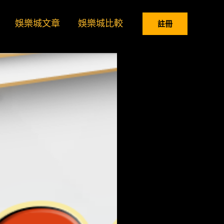
娛樂城文章
娛樂城比較
註冊