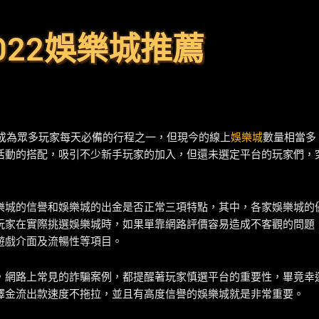
022娛樂城推薦
已成為眾多玩家每天必備的行程之一，但現今的線上
娛樂城
數量相當多
活動的搭配，吸引不少新手玩家的加入，但還未選定平台的玩家們，
樂城的信譽和娛樂城的出金是否正常三項特點，其中，各家娛樂城的
玩家在實際挑選娛樂城時，如果單靠網路評價容易造成不客觀的問題
遊戲介面及流暢性等項目。
，網路上常見的詐騙案例，都提醒著玩家慎選平台的重要性，畢竟幸
擇金流出款速度不拖拉，並且有高度信譽的娛樂城就是非常重要。