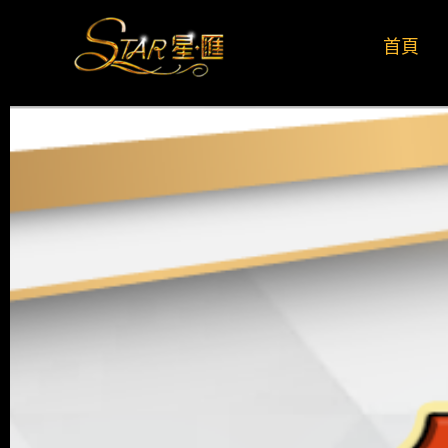
跳
至
首頁
主
要
內
容