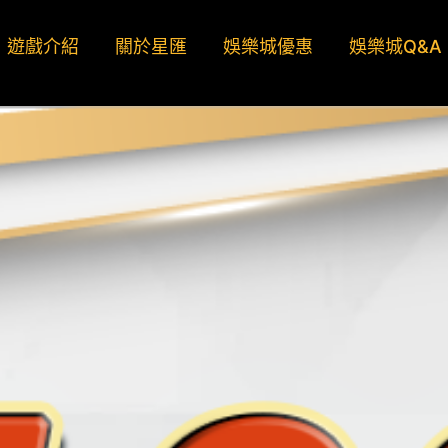
遊戲介紹
關於星匯
娛樂城優惠
娛樂城Q&A