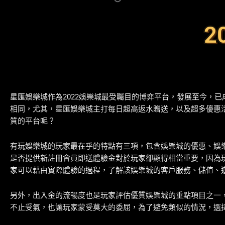
2
星匯娛樂城作為2022娛樂城最受矚目的博弈平台，發展至今，
相同，尤其，星匯娛樂城主打每日超高返水贈送，以及超多優惠
質的平台呢？
有玩娛樂城的玩家最在乎的特點有三項，包含娛樂城的優惠、娛
是否提供新註冊會員即送體驗金對於玩家卻顯得相當重要，因為
家可以藉由實際體驗的過程，了解該娛樂城的客戶服務、儲值、
另外，出入金的流暢度也是玩家評估優質娛樂城的重點項目之一
不止受氣，也讓玩家蒙受莫大的委屈，為了避免類似的情況，選