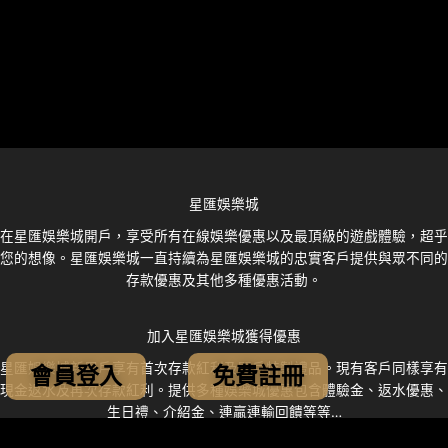
星匯娛樂城
在星匯娛樂城開戶，享受所有在線娛樂優惠以及最頂級的遊戲體驗，超乎
您的想像。星匯娛樂城一直持續為星匯娛樂城的忠實客戶提供與眾不同的
存款優惠及其他多種優惠活動。
加入星匯娛樂城獲得優惠
星匯娛樂城新用戶享有首次存款紅利及開戶特製禮品。現有客戶同樣享有
會員登入
免費註冊
現金返水及再次存款紅利。提供多種娛樂城優惠包含體驗金、返水優惠、
生日禮、介紹金、連贏連輸回饋等等…
星匯娛樂城首儲最高送你5000！註冊立即送100！