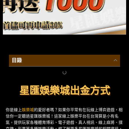
目錄
星匯娛樂城出金方式
你是線上
娛樂城
的愛好者嗎？如果你平常有在玩線上博弈遊戲，相
信你一定聽過星匯娛樂城！這家線上娛樂平台在台灣算是小有名
氣，提供玩家各種體育博彩、電子遊戲、真人視訊、線上麻將、撲
克牌、彩票等多種娛樂活動。想了解更多星匯娛樂城的相關資訊，