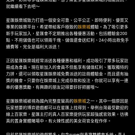
就繼續看下去吧～
星匯娛樂城致力打造一個安全可靠、公平公正、即時便利、優質又
專業的娛樂平台，希望帶給客戶極致的
娛樂城
體驗。為了吸引更多
新手玩家加入，星匯會不定期推出各種優惠活動，包括體驗金200
點、不用儲值也可以領兩千塊、儲值還會送紅利、24小時出款免手
續費等，完全是福利大派送！
正因星匯娛樂城經常派送各種優惠和福利，成功吸引了眾多玩家註
冊成為會員。現在新加入的會員不但能享有儲值紅利、獲取獨特的
力拼，還可以領取星匯娛樂城免費派送的註冊體驗金，而且還有抽
獎的機會。只要你在娛樂城上完成存款和投注，你就可以享有一連
串的優惠獎勵，有興趣的朋友記得要好好把握哦～
星匯娛樂城被視為國內完整度蠻高的
娛樂城
之一，其中一個原因是
玩家想要的博弈遊戲都可以在星匯上找得到。舉例台灣最受歡迎的
線上百家樂，星匯主打的真人百家樂提供玩家超強感官效果，彷彿
真的置身實體賭場中，有火辣性感的美女荷官全程作伴。
目前星匯娛樂城的遊戲繁多，包含super與鑫寶雙體育系統、真人