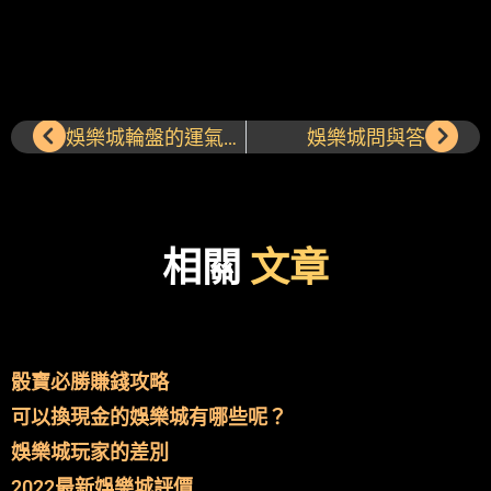
上一頁
下一
娛樂城輪盤的運氣和技術哪個重要
娛樂城問與答
相關
文章
骰寶必勝賺錢攻略
可以換現金的娛樂城有哪些呢？
娛樂城玩家的差別
2022最新娛樂城評價