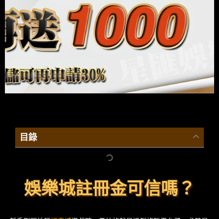
目錄
娛樂城註冊金可信嗎？