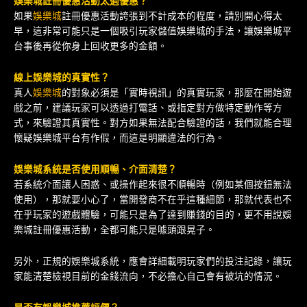
娛樂城註冊優惠活動太過優惠？
如果
娛樂城
註冊優惠活動誇張到不計成本的程度，請別開心得太
早，這非常可能只是一個吸引玩家儲值娛樂城的手法，讓娛樂城平
台事後再從你身上回收更多的金額。
線上娛樂城的真實性？
真人
娛樂城
的對象必須是「實時視訊」的真實玩家，那麼在開始遊
戲之前，建議玩家可以透過打電話、或指定對方做特定動作等方
式，來驗證其真實性。對方如果無法配合驗證的話，我們就能合理
懷疑娛樂城平台有作假，而這是明顯違法的行為。
娛樂城系統是否使用順暢、介面清楚？
若系統介面讓人困惑、或操作起來很不順暢時（例如某個按鈕無法
使用），那就要小心了，當開發商不在乎這種細節，那就代表也不
在乎玩家的遊戲體驗，可能只是為了達到賺錢的目的，更不用說娛
樂城註冊優惠活動，全都可能只是噱頭跟晃子。
另外，正規的娛樂城系統，應會詳細載明玩家們的投注記錄，讓玩
家能清楚檢視目前的金錢流向，不必擔心自己會有被坑的情況。