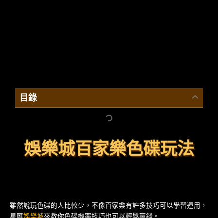
目錄
娛樂城百家樂色碟玩法
雖然說玩色碟的人比較少，不像百家樂有許多技巧可以學習運用，
星匯
娛樂城
來教你色碟機率技巧也可以輕鬆贏錢。