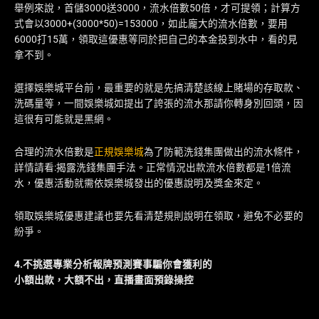
舉例來說，首儲3000送3000，流水倍數50倍，才可提領；計算方
式會以3000+(3000*50)=153000，如此龐大的流水倍數，要用
6000打15萬，領取這優惠等同於把自己的本金投到水中，看的見
拿不到。
選擇娛樂城平台前，最重要的就是先搞清楚該線上賭場的存取款、
洗碼量等，一間娛樂城如提出了誇張的流水那請你轉身別回頭，因
這很有可能就是黑網。
合理的流水倍數是
正規娛樂城
為了防範洗錢集團做出的流水條件，
詳情請看:揭露洗錢集團手法。正常情況出款流水倍數都是1倍流
水，優惠活動就需依娛樂城發出的優惠說明及獎金來定。
領取娛樂城優惠建議也要先看清楚規則說明在領取，避免不必要的
紛爭。
4.不挑選專業分析報牌預測賽事騙你會獲利的
小額出款，大額不出，直播畫面預錄操控