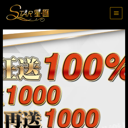
跳
至
主
要
內
容