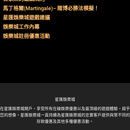
馬丁格爾(Martingale)– 賭博必勝法模擬！
星匯娛樂城遊戲建議
娛樂城工作內幕
娛樂城註冊優惠活動
星匯娛樂城
在星匯娛樂城開戶，享受所有在線娛樂優惠以及最頂級的遊戲體驗，超乎
您的想像。星匯娛樂城一直持續為星匯娛樂城的忠實客戶提供與眾不同的
存款優惠及其他多種優惠活動。