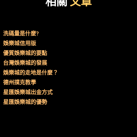
相關
文章
洗碼量是什麼?
娛樂城信用版
優質娛樂城的要點
台灣娛樂城的發展
娛樂城的走地是什麼？
德州撲克教學
星匯娛樂城出金方式
星匯娛樂城的優勢