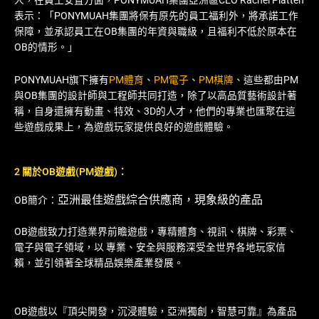
人，在員工安置方面，PONYMUAH集團亞洲區CEO Rachel Platten
表示：「PONYMUAH集團將保有原先的員工福利外，將承諾工作
保障，並承認員工在OB集團的年資與職級，且福利不低於原本在
OB的情形。」
PONYMUAH旗下擁有
PM體育
、
PM電子
、
PM棋牌
、這些都由PM
與OB集團的設計師與工程師共同打造，除了以高品質藝術設計著
稱，自身還擁有動畫、特效、3D的人才，他們的專業也匯聚在這
些遊戲成果上，為遊戲玩家提供良好的遊戲體驗。
2 關於OB遊戲(PM遊戲)：
亞洲最佳遊戲綜合供應商，現象級的產品
OB簡介：
OB遊戲致力打造業界前瞻遊戲，專精體育、視訊、棋牌、彩票、
電子與電子領域，以 專業、安全與服務深受全世界各地玩家信
賴，並引領著全球精品娛樂產業發展。
OB遊戲以『頂尖開發，沉浸體驗，亞洲獨創，智慧可靠』為產品