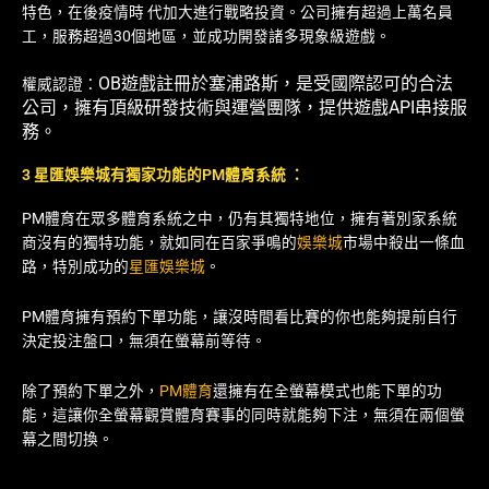
特色，在後疫情時 代加大進行戰略投資。公司擁有超過上萬名員
工，服務超過30個地區，並成功開發諸多現象級遊戲。
OB遊戲註冊於塞浦路斯，是受國際認可的合法
權威認證：
公司，擁有頂級研發技術與運營團隊，提供遊戲API串接服
務。
3 星匯娛樂城有獨家功能的PM體育系統 ：
PM體育在眾多體育系統之中，仍有其獨特地位，擁有著別家系統
商沒有的獨特功能，就如同在百家爭鳴的
娛樂城
市場中殺出一條血
路，特別成功的
星匯娛樂城
。
PM體育擁有預約下單功能，讓沒時間看比賽的你也能夠提前自行
決定投注盤口，無須在螢幕前等待。
除了預約下單之外，
PM體育
還擁有在全螢幕模式也能下單的功
能，這讓你全螢幕觀賞體育賽事的同時就能夠下注，無須在兩個螢
幕之間切換。