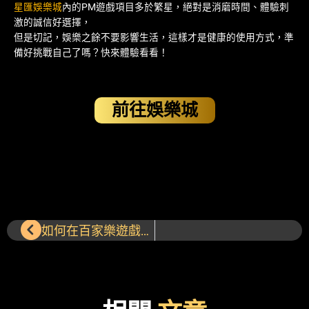
星匯娛樂城
內的PM遊戲項目多於繁星，絕對是消磨時間、體驗刺
激的誠信好選擇，
但是切記，娛樂之餘不要影響生活，這樣才是健康的使用方式，準
備好挑戰自己了嗎？快來體驗看看！
前往娛樂城
上一頁
如何在百家樂遊戲中獲利？