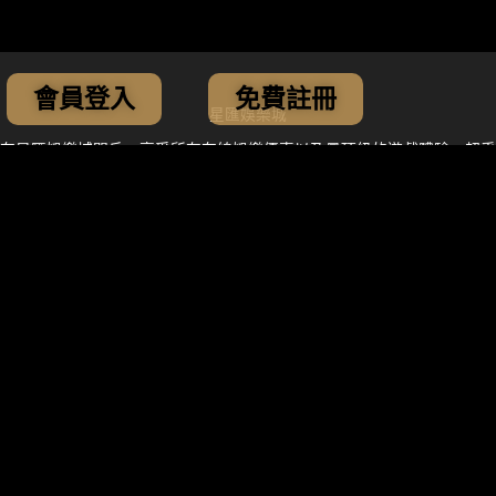
會員登入
免費註冊
星匯娛樂城
在星匯娛樂城開戶，享受所有在線娛樂優惠以及最頂級的遊戲體驗，超乎
您的想像。星匯娛樂城一直持續為星匯娛樂城的忠實客戶提供與眾不同的
存款優惠及其他多種優惠活動。
加入星匯娛樂城獲得優惠
星匯娛樂城新用戶享有首次存款紅利及開戶特製禮品。現有客戶同樣享有
現金返水及再次存款紅利。提供多種娛樂城優惠包含體驗金、返水優惠、
生日禮、介紹金、連贏連輸回饋等等…
星匯娛樂城首儲最高送你5000！註冊立即送100！