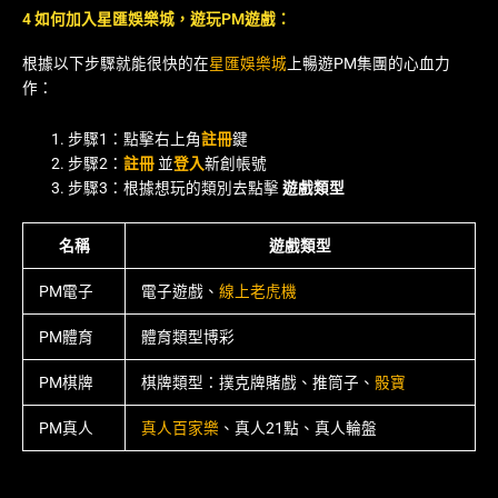
4 如何加入星匯娛樂城，遊玩PM遊戲：
根據以下步驟就能很快的在
星匯娛樂城
上暢遊PM集團的心血力
作：
步驟1：點擊右上角
註冊
鍵
步驟2：
註冊
並
登入
新創帳號
步驟3：根據想玩的類別去點擊
遊戲類型
名稱
遊戲類型
PM電子
電子遊戲、
線上老虎機
PM體育
體育類型博彩
PM棋牌
棋牌類型：撲克牌賭戲、推筒子、
骰寶
PM真人
真人百家樂
、真人21點、真人輪盤