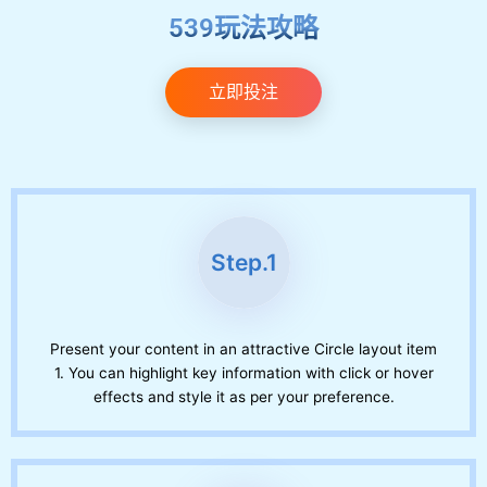
539玩法攻略
立即投注
Step.1
Present your content in an attractive Circle layout item
1. You can highlight key information with click or hover
effects and style it as per your preference.