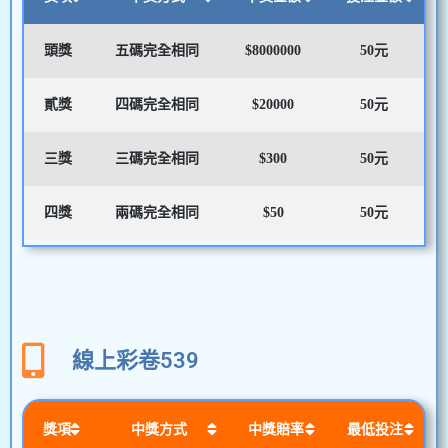
頭獎
五碼完全相同
$8000000
50元
貳獎
四碼完全相同
$20000
50元
三獎
三碼完全相同
$300
50元
四獎
兩碼完全相同
$50
50元
線上彩卷539
獎項
中獎方式
中獎賠率
最低投注