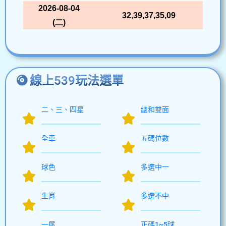
線上539玩法選單
二、三、四星
總和雙面
全車
五碼位數
球色
多選中一
生肖
多選不中
一尾
正碼1~5球