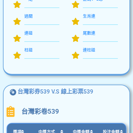
過關
生肖連
連碰
尾數連
柱碰
連柱碰
台灣彩券539 V.S 線上彩票539
台灣彩卷539
獎項
中獎方式
中獎金額
投注金額