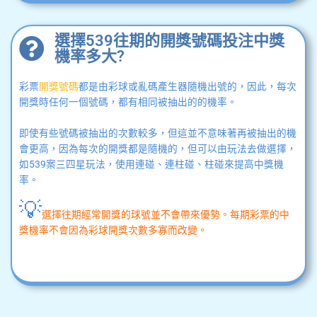
選擇539往期的開獎號碼投注中獎
機率多大?
彩票
開獎號碼
都是由彩球或亂碼產生器隨機出號的，因此，每次
開獎時任何一個號碼，都有相同被抽出的的機率。
即使有些號碼被抽出的次數較多，但這並不意味著再被抽出的機
會更高，因為每次的開獎都是隨機的，但可以由玩法去做選擇，
如539案三四星玩法，使用連碰、連柱碰、柱碰來提高中獎機
率。
💡
選擇往期經常開獎的球號並不會帶來優勢。每期彩票的中
獎機率不會因為彩球開獎次數多寡而改變。