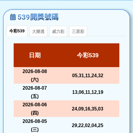
539開獎號碼