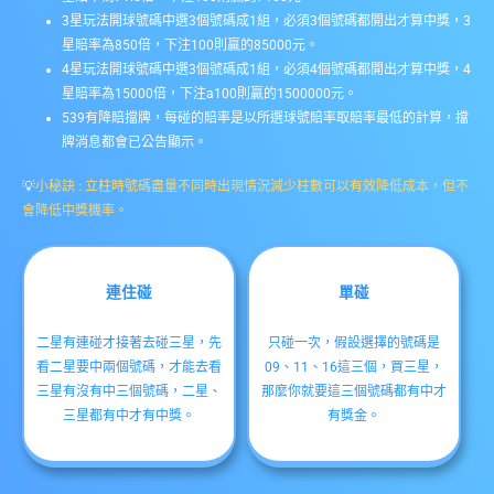
3星玩法開球號碼中選3個號碼成1組，必須3個號碼都開出才算中獎，3
星賠率為850倍，下注100則贏的85000元。
4星玩法開球號碼中選3個號碼成1組，必須4個號碼都開出才算中獎，4
星賠率為15000倍，下注a100則贏的1500000元。
539有降賠擋牌，每碰的賠率是以所選球號賠率取賠率最低的計算，擋
牌消息都會已公告顯示。
💡
小秘訣 : 立柱時號碼盡量不同時出現情況減少柱數可以有效降低成本，但不
會降低中獎機率。
連住碰
單碰
二星有連碰才接著去碰三星，先
只碰一次，假設選擇的號碼是
看二星要中兩個號碼，才能去看
09、11、16這三個，買三星，
三星有沒有中三個號碼，二星、
那麼你就要這三個號碼都有中才
三星都有中才有中獎。
有獎金。