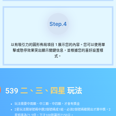
Step.4
以有吸引力的圓形佈局項目 1 展示您的內容。您可以使用單
擊或懸停效果突出顯示關鍵信息，並根據您的喜好設置樣
式。
539
二、三、四星
玩法
玩法需要中兩顆、中三顆、中四顆，才會有獎金
2星玩法開球號碼中選2個號碼成1組，必須2個號碼都開出才算中獎，2
星賠率為71.5倍，下注100則贏的7150元。