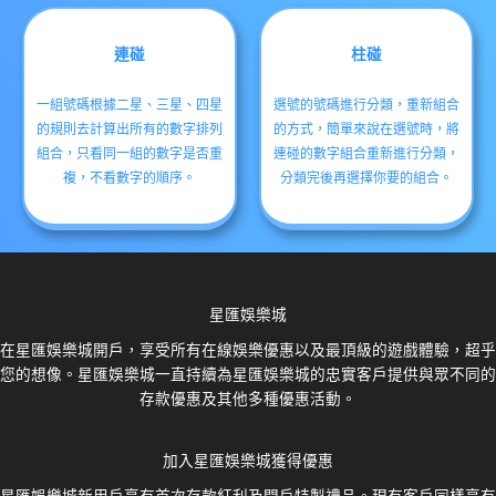
連碰
柱碰
一組號碼根據二星、三星、四星
選號的號碼進行分類，重新組合
的規則去計算出所有的數字排列
的方式，簡單來說在選號時，將
組合，只看同一組的數字是否重
連碰的數字組合重新進行分類，
複，不看數字的順序。
分類完後再選擇你要的組合。
星匯娛樂城
在星匯娛樂城開戶，享受所有在線娛樂優惠以及最頂級的遊戲體驗，超乎
您的想像。星匯娛樂城一直持續為星匯娛樂城的忠實客戶提供與眾不同的
存款優惠及其他多種優惠活動。
加入星匯娛樂城獲得優惠