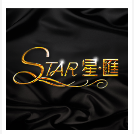
2022
娛
樂
城
推
薦