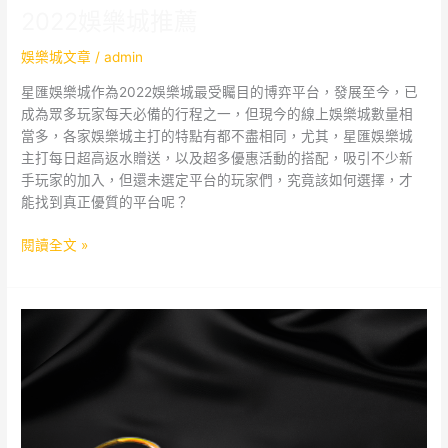
2022娛樂城推薦
娛樂城文章
/
admin
星匯娛樂城作為2022娛樂城最受矚目的博弈平台，發展至今，已
成為眾多玩家每天必備的行程之一，但現今的線上娛樂城數量相
當多，各家娛樂城主打的特點有都不盡相同，尤其，星匯娛樂城
主打每日超高返水贈送，以及超多優惠活動的搭配，吸引不少新
手玩家的加入，但還未選定平台的玩家們，究竟該如何選擇，才
能找到真正優質的平台呢？
閱讀全文 »
星
匯
娛
樂
城
APP