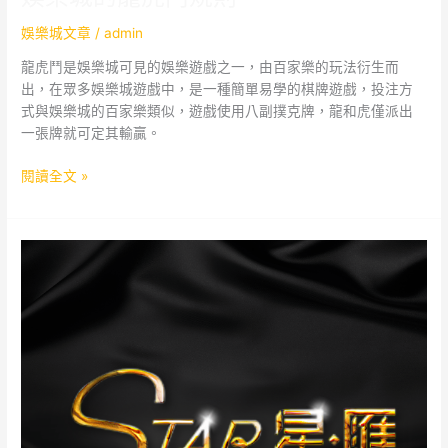
娛樂城文章
/
admin
龍虎鬥是娛樂城可見的娛樂遊戲之一，由百家樂的玩法衍生而
出，在眾多娛樂城遊戲中，是一種簡單易學的棋牌遊戲，投注方
式與娛樂城的百家樂類似，遊戲使用八副撲克牌，龍和虎僅派出
一張牌就可定其輸贏。
閱讀全文 »
娛
樂
城
分
析
師
能
信
嗎