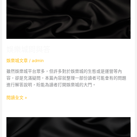
娛樂城問與答
娛樂城文章
/
admin
雖然娛樂城平台眾多，但許多對於娛樂城的生態或是運營等內
容，卻是充滿疑問，本篇內容就整理一部份讀者可能會有的問題
進行解答說明，盼能為讀者打開娛樂城的大門。
閱讀全文 »
星
匯
娛