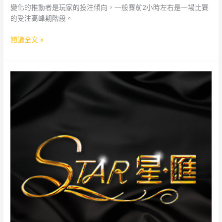
變化的推動者是玩家的投注傾向，一般賽前2小時左右是一場比賽
的受注高峰期階段。
閱讀全文 »
娛
樂
城
輪
盤
的
運
氣
和
技
術
哪
個
重