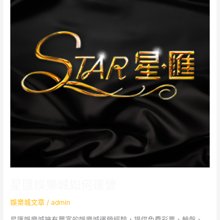
樂
城
如
何
運
營
星匯娛樂城如何運營
娛樂城文章
/
admin
星匯娛樂城擁有豐富的娛樂城運營經驗，提供免費彩票、輪盤、