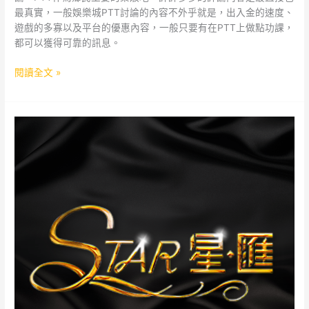
最真實，一般娛樂城PTT討論的內容不外乎就是，出入金的速度、
遊戲的多寡以及平台的優惠內容，一般只要有在PTT上做點功課，
都可以獲得可靠的訊息。
閱讀全文 »
娛
樂
城
問
與
答